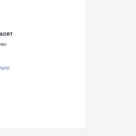
GSORT
chen
Karte